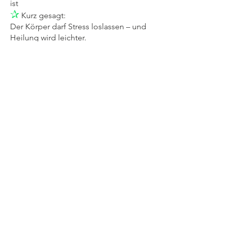
ist
✰
Kurz gesagt:
Der Körper darf Stress loslassen – und
Heilung wird leichter.
✰
Warum viele Menschen
Brainspotting als angenehm
erleben
* man muss nicht alles erzählen
* sehr ruhig, sanft &
ressourcenorientiert
* der Körper entscheidet, wie tief man
geht
* geeignet für Menschen, die viel
fühlen, aber schwer darüber sprechen
können
* hilft auch, wenn klassische
Gesprächstherapie nicht genug
Entlastung bringt